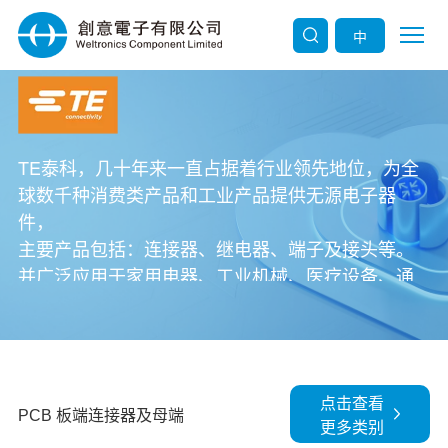
中
TE泰科，几十年来一直占据着行业领先地位，为全
球数千种消费类产品和工业产品提供无源电子器
件，
主要产品包括：连接器、继电器、端子及接头等。
并广泛应用于家用电器、工业机械、医疗设备、通
讯设备、
消费电子、仪器设备、照明、汽车、新能源等领
域。
点击查看
PCB 板端连接器及母端
TE产品种类及型号众多，产品列表为部分产品，
更多类别